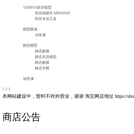
TAMIYA田宫模型
田宫四驱车 MINI4WD
田宫专业工具
模型喷漆
水性漆
静态模型
静态航模
静态坦克模型
静态船模
静态车模
油性漆
1
2
3
本网站建设中，暂时不对外营业，谢谢 淘宝网店地址 https://shop72421
商店公告