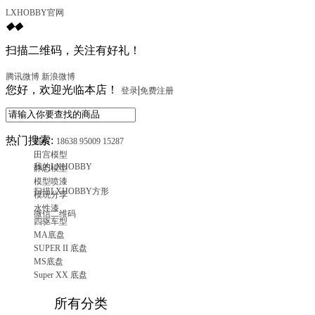
LXHOBBY官网
◆
◆
扫描二维码，关注有好礼！
腾讯微博
新浪微博
您好，欢迎光临本店！
|
登录
免费注册
热门搜索:
18638 95009 15287
首页
田宫模型
我的LXHOBBY
静态模型
模型喷漆
扫描LXHOBBY方形
模玩分享
水性漆
微信二维码
四驱车型
MA底盘
SUPER II 底盘
MS底盘
Super XX 底盘
所有分类