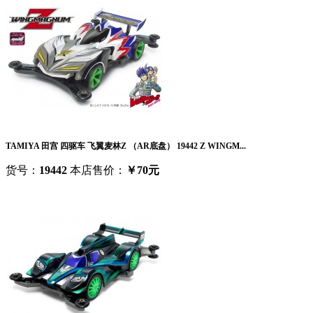
TAMIYA 田宫 四驱车 飞翼麦林Z （AR底盘） 19442 Z WINGM...
货号：
19442
本店售价：
￥70元